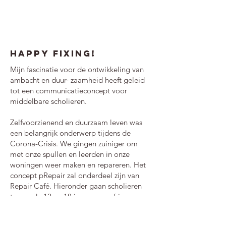
Happy Fixing!
Mijn fascinatie voor de ontwikkeling van
ambacht en duur- zaamheid heeft geleid
tot een communicatieconcept voor
middelbare scholieren.
Zelfvoorzienend en duurzaam leven was
een belangrijk onderwerp tijdens de
Corona-Crisis. We gingen zuiniger om
met onze spullen en leerden in onze
woningen weer maken en repareren. Het
concept pRepair zal onderdeel zijn van
Repair Café. Hieronder gaan scholieren
tussen de 12 en 18 jaar op een frisse en
dynamisceh wijze leren repareren en
upcyclen. Met de pRepair-app, een